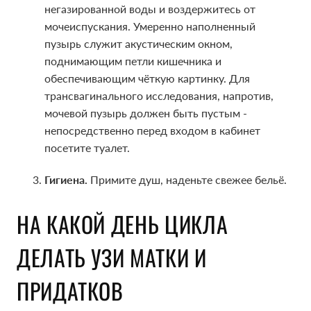
негазированной воды и воздержитесь от
негазированной воды и воздержитесь от
мочеиспускания. Умеренно наполненный
мочеиспускания. Умеренно наполненный
пузырь служит акустическим окном,
пузырь служит акустическим окном,
поднимающим петли кишечника и
поднимающим петли кишечника и
обеспечивающим чёткую картинку. Для
обеспечивающим чёткую картинку. Для
трансвагинального исследования, напротив,
трансвагинального исследования, напротив,
мочевой пузырь должен быть пустым -
мочевой пузырь должен быть пустым -
непосредственно перед входом в кабинет
непосредственно перед входом в кабинет
посетите туалет.
посетите туалет.
Гигиена.
Гигиена.
Примите душ, наденьте свежее бельё.
Примите душ, наденьте свежее бельё.
НА КАКОЙ ДЕНЬ ЦИКЛА
НА КАКОЙ ДЕНЬ ЦИКЛА
ДЕЛАТЬ УЗИ МАТКИ И
ДЕЛАТЬ УЗИ МАТКИ И
ПРИДАТКОВ
ПРИДАТКОВ