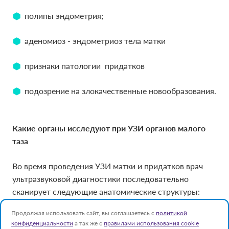
полипы эндометрия;
полипы эндометрия;
аденомиоз - эндометриоз тела матки
аденомиоз - эндометриоз тела матки
признаки патологии придатков
признаки патологии придатков
подозрение на злокачественные новообразования.
подозрение на злокачественные новообразования.
Какие органы исследуют при УЗИ органов малого
Какие органы исследуют при УЗИ органов малого
таза
таза
Во время проведения УЗИ матки и придатков врач
Во время проведения УЗИ матки и придатков врач
ультразвуковой диагностики последовательно
ультразвуковой диагностики последовательно
сканирует следующие анатомические структуры:
сканирует следующие анатомические структуры:
Продолжая использовать сайт, вы соглашаетесь с
политикой
Матка.
Матка.
Оценивается положение органа в малом
Оценивается положение органа в малом
конфиденциальности
а так же с
правилами использования cookie