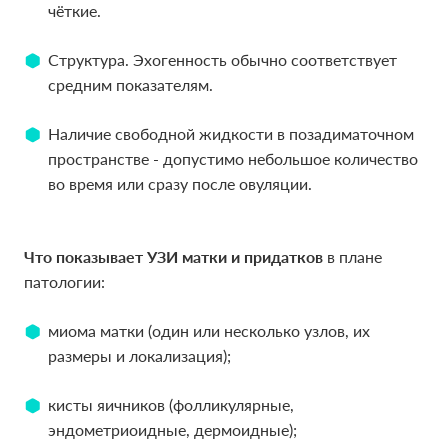
чёткие.
чёткие.
Структура. Эхогенность обычно соответствует
Структура. Эхогенность обычно соответствует
средним показателям.
средним показателям.
Наличие свободной жидкости в позадиматочном
Наличие свободной жидкости в позадиматочном
пространстве - допустимо небольшое количество
пространстве - допустимо небольшое количество
во время или сразу после овуляции.
во время или сразу после овуляции.
Что показывает УЗИ матки и придатков
Что показывает УЗИ матки и придатков
в плане
в плане
патологии:
патологии:
миома матки (один или несколько узлов, их
миома матки (один или несколько узлов, их
размеры и локализация);
размеры и локализация);
кисты яичников (фолликулярные,
кисты яичников (фолликулярные,
эндометриоидные, дермоидные);
эндометриоидные, дермоидные);