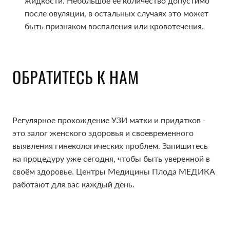
жидкости. Небольшое её количество допустимо
жидкости. Небольшое её количество допустимо
после овуляции, в остальных случаях это может
после овуляции, в остальных случаях это может
быть признаком воспаления или кровотечения.
быть признаком воспаления или кровотечения.
ОБРАТИТЕСЬ К НАМ
ОБРАТИТЕСЬ К НАМ
Регулярное прохождение УЗИ матки и придатков -
Регулярное прохождение УЗИ матки и придатков -
это залог женского здоровья и своевременного
это залог женского здоровья и своевременного
выявления гинекологических проблем. Запишитесь
выявления гинекологических проблем. Запишитесь
на процедуру уже сегодня, чтобы быть уверенной в
на процедуру уже сегодня, чтобы быть уверенной в
своём здоровье. Центры Медицины Плода МЕДИКА
своём здоровье. Центры Медицины Плода МЕДИКА
работают для вас каждый день.
работают для вас каждый день.