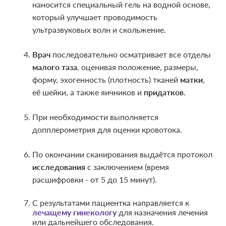
наносится специальный гель на водной основе,
наносится специальный гель на водной основе,
который улучшает проводимость
который улучшает проводимость
ультразвуковых волн и скольжение.
ультразвуковых волн и скольжение.
Врач
Врач
последовательно осматривает все отделы
последовательно осматривает все отделы
малого таза
малого таза
, оценивая положение, размеры,
, оценивая положение, размеры,
форму, эхогенность (плотность) тканей
форму, эхогенность (плотность) тканей
матки
матки
,
,
её шейки, а также яичников и
её шейки, а также яичников и
придатков
придатков
.
.
При необходимости выполняется
При необходимости выполняется
допплерометрия для оценки кровотока.
допплерометрия для оценки кровотока.
По окончании сканирования выдаётся протокол
По окончании сканирования выдаётся протокол
исследования
исследования
с заключением (время
с заключением (время
расшифровки - от 5 до 15 минут).
расшифровки - от 5 до 15 минут).
С результатами пациентка направляется к
С результатами пациентка направляется к
лечащему гинекологу
лечащему гинекологу
для назначения лечения
для назначения лечения
или дальнейшего обследования.
или дальнейшего обследования.