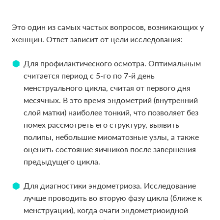
Это один из самых частых вопросов, возникающих у
Это один из самых частых вопросов, возникающих у
женщин. Ответ зависит от цели исследования:
женщин. Ответ зависит от цели исследования:
Для профилактического осмотра. Оптимальным
Для профилактического осмотра. Оптимальным
считается период с 5-го по 7-й день
считается период с 5-го по 7-й день
менструального цикла, считая от первого дня
менструального цикла, считая от первого дня
месячных. В это время эндометрий (внутренний
месячных. В это время эндометрий (внутренний
слой матки) наиболее тонкий, что позволяет без
слой матки) наиболее тонкий, что позволяет без
помех рассмотреть его структуру, выявить
помех рассмотреть его структуру, выявить
полипы, небольшие миоматозные узлы, а также
полипы, небольшие миоматозные узлы, а также
оценить состояние яичников после завершения
оценить состояние яичников после завершения
предыдущего цикла.
предыдущего цикла.
Для диагностики эндометриоза. Исследование
Для диагностики эндометриоза. Исследование
лучше проводить во вторую фазу цикла (ближе к
лучше проводить во вторую фазу цикла (ближе к
менструации), когда очаги эндометриоидной
менструации), когда очаги эндометриоидной