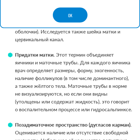
тазу (антефлексия, ретрофлексия), форма,
тазу (антефлексия, ретрофлексия), форма,
контуры, размеры (длина, ширина, передне-
контуры, размеры (длина, ширина, передне-
OK
задний размер), состояние миометрия (мышечной
задний размер), состояние миометрия (мышечной
стенки) и эндометрия (внутренней слизистой
стенки) и эндометрия (внутренней слизистой
оболочки). Исследуется также шейка матки и
оболочки). Исследуется также шейка матки и
цервикальный канал.
цервикальный канал.
Придатки матки.
Придатки матки.
Этот термин объединяет
Этот термин объединяет
яичники и маточные трубы. Для каждого яичника
яичники и маточные трубы. Для каждого яичника
врач определяет размеры, форму, эхогенность,
врач определяет размеры, форму, эхогенность,
наличие фолликулов (в том числе доминантного),
наличие фолликулов (в том числе доминантного),
а также жёлтого тела. Маточные трубы в норме
а также жёлтого тела. Маточные трубы в норме
не визуализируются, но если они видны
не визуализируются, но если они видны
(утолщены или содержат жидкость), это говорит
(утолщены или содержат жидкость), это говорит
о воспалительном процессе или гидросальпинксе.
о воспалительном процессе или гидросальпинксе.
Позадиматочное пространство (дугласов карман).
Позадиматочное пространство (дугласов карман).
Оценивается наличие или отсутствие свободной
Оценивается наличие или отсутствие свободной