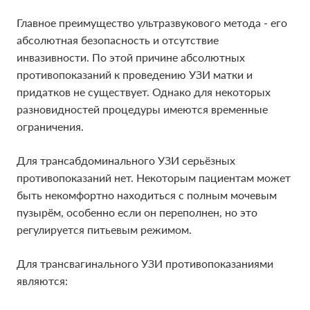
Главное преимущество ультразвукового метода - его
Главное преимущество ультразвукового метода - его
абсолютная безопасность и отсутствие
абсолютная безопасность и отсутствие
инвазивности. По этой причине абсолютных
инвазивности. По этой причине абсолютных
противопоказаний к проведению УЗИ матки и
противопоказаний к проведению УЗИ матки и
придатков не существует. Однако для некоторых
придатков не существует. Однако для некоторых
разновидностей процедуры имеются временные
разновидностей процедуры имеются временные
ограничения.
ограничения.
Для трансабдоминального УЗИ серьёзных
Для трансабдоминального УЗИ серьёзных
противопоказаний нет. Некоторым пациентам может
противопоказаний нет. Некоторым пациентам может
быть некомфортно находиться с полным мочевым
быть некомфортно находиться с полным мочевым
пузырём, особенно если он переполнен, но это
пузырём, особенно если он переполнен, но это
регулируется питьевым режимом.
регулируется питьевым режимом.
Для трансвагинального УЗИ противопоказаниями
Для трансвагинального УЗИ противопоказаниями
являются:
являются: