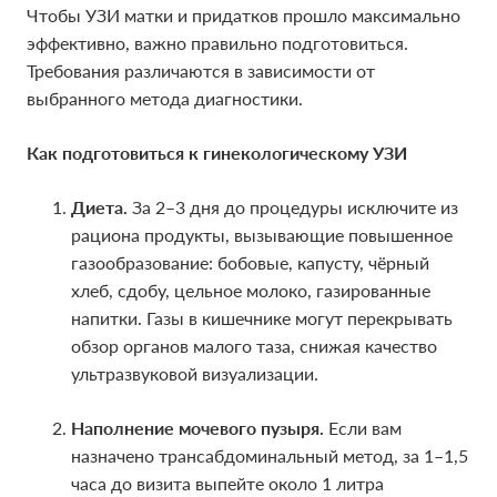
Чтобы УЗИ матки и придатков прошло максимально
Чтобы УЗИ матки и придатков прошло максимально
эффективно, важно правильно подготовиться.
эффективно, важно правильно подготовиться.
Требования различаются в зависимости от
Требования различаются в зависимости от
выбранного метода диагностики.
выбранного метода диагностики.
Как подготовиться к гинекологическому УЗИ
Как подготовиться к гинекологическому УЗИ
Диета.
Диета.
За 2–3 дня до процедуры исключите из
За 2–3 дня до процедуры исключите из
рациона продукты, вызывающие повышенное
рациона продукты, вызывающие повышенное
газообразование: бобовые, капусту, чёрный
газообразование: бобовые, капусту, чёрный
хлеб, сдобу, цельное молоко, газированные
хлеб, сдобу, цельное молоко, газированные
напитки. Газы в кишечнике могут перекрывать
напитки. Газы в кишечнике могут перекрывать
обзор органов малого таза, снижая качество
обзор органов малого таза, снижая качество
ультразвуковой визуализации.
ультразвуковой визуализации.
Наполнение мочевого пузыря.
Наполнение мочевого пузыря.
Если вам
Если вам
назначено трансабдоминальный метод, за 1–1,5
назначено трансабдоминальный метод, за 1–1,5
часа до визита выпейте около 1 литра
часа до визита выпейте около 1 литра