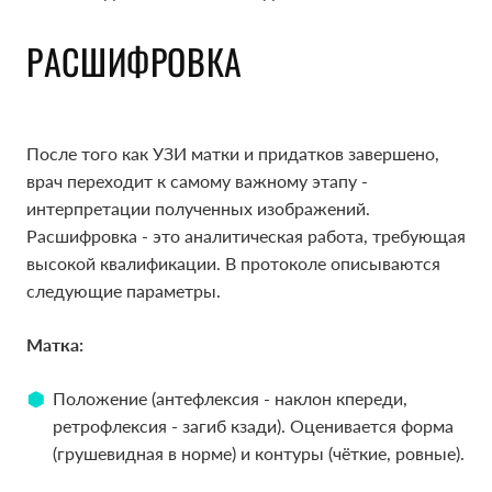
РАСШИФРОВКА
РАСШИФРОВКА
После того как УЗИ матки и придатков завершено,
После того как УЗИ матки и придатков завершено,
врач переходит к самому важному этапу -
врач переходит к самому важному этапу -
интерпретации полученных изображений.
интерпретации полученных изображений.
Расшифровка - это аналитическая работа, требующая
Расшифровка - это аналитическая работа, требующая
высокой квалификации. В протоколе описываются
высокой квалификации. В протоколе описываются
следующие параметры.
следующие параметры.
Матка:
Матка:
Положение (антефлексия - наклон кпереди,
Положение (антефлексия - наклон кпереди,
ретрофлексия - загиб кзади). Оценивается форма
ретрофлексия - загиб кзади). Оценивается форма
(грушевидная в норме) и контуры (чёткие, ровные).
(грушевидная в норме) и контуры (чёткие, ровные).