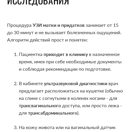
ИССЛЕДОВАНИЯ
ИССЛЕДОВАНИЯ
Процедура
Процедура
УЗИ матки и придатков
УЗИ матки и придатков
занимает от 15
занимает от 15
до 30 минут и не вызывает болезненных ощущений.
до 30 минут и не вызывает болезненных ощущений.
Алгоритм действий прост и понятен:
Алгоритм действий прост и понятен:
Пациентка
Пациентка
приходит в клинику
приходит в клинику
в назначенное
в назначенное
время, имея при себе необходимые документы
время, имея при себе необходимые документы
и соблюдая рекомендации по подготовке.
и соблюдая рекомендации по подготовке.
В кабинете
В кабинете
ультразвуковой диагностики
ультразвуковой диагностики
врач
врач
предлагает расположиться на кушетке (обычно
предлагает расположиться на кушетке (обычно
на спине с согнутыми в коленях ногами - для
на спине с согнутыми в коленях ногами - для
трансвагинального
трансвагинального
доступа, или просто лежа -
доступа, или просто лежа -
для
для
трансабдоминального
трансабдоминального
).
).
На кожу живота или на вагинальный датчик
На кожу живота или на вагинальный датчик