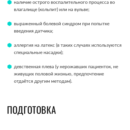
наличие острого воспалительного процесса во
наличие острого воспалительного процесса во
влагалище (кольпит) или на вульве;
влагалище (кольпит) или на вульве;
выраженный болевой синдром при попытке
выраженный болевой синдром при попытке
введения датчика;
введения датчика;
аллергия на латекс (в таких случаях используются
аллергия на латекс (в таких случаях используются
специальные насадки);
специальные насадки);
девственная плева (у нерожавших пациенток, не
девственная плева (у нерожавших пациенток, не
живущих половой жизнью, предпочтение
живущих половой жизнью, предпочтение
отдаётся другим методам).
отдаётся другим методам).
ПОДГОТОВКА
ПОДГОТОВКА