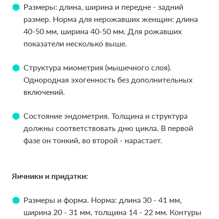
Размеры: длина, ширина и передне - задний
Размеры: длина, ширина и передне - задний
размер. Норма для нерожавших женщин: длина
размер. Норма для нерожавших женщин: длина
40-50 мм, ширина 40-50 мм. Для рожавших
40-50 мм, ширина 40-50 мм. Для рожавших
показатели несколько выше.
показатели несколько выше.
Структура миометрия (мышечного слоя).
Структура миометрия (мышечного слоя).
Однородная эхогенность без дополнительных
Однородная эхогенность без дополнительных
включений.
включений.
Состояние эндометрия. Толщина и структура
Состояние эндометрия. Толщина и структура
должны соответствовать дню цикла. В первой
должны соответствовать дню цикла. В первой
фазе он тонкий, во второй - нарастает.
фазе он тонкий, во второй - нарастает.
Яичники и придатки:
Яичники и придатки:
Размеры и форма. Норма: длина 30 - 41 мм,
Размеры и форма. Норма: длина 30 - 41 мм,
ширина 20 - 31 мм, толщина 14 - 22 мм. Контуры
ширина 20 - 31 мм, толщина 14 - 22 мм. Контуры