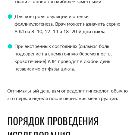
ткани становятся наиболее заметными.
ткани становятся наиболее заметными.
Для контроля овуляции и оценки
Для контроля овуляции и оценки
фолликулогенеза. Врач может назначить серию
фолликулогенеза. Врач может назначить серию
УЗИ на 8–10, 12–14 и 18–20-й дни цикла.
УЗИ на 8–10, 12–14 и 18–20-й дни цикла.
При экстренных состояниях (сильная боль,
При экстренных состояниях (сильная боль,
подозрение на внематочную беременность,
подозрение на внематочную беременность,
кровотечение) УЗИ проводят в любой день
кровотечение) УЗИ проводят в любой день
независимо от фазы цикла.
независимо от фазы цикла.
Оптимальный день вам определит гинеколог, обычно
Оптимальный день вам определит гинеколог, обычно
это первая неделя после окончания менструации.
это первая неделя после окончания менструации.
ПОРЯДОК ПРОВЕДЕНИЯ
ПОРЯДОК ПРОВЕДЕНИЯ