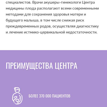
специалистов. Врачи акушеры-гинекологи Центра
специалистов. Врачи акушеры-гинекологи Центра
медицины плода располагают всеми современными
медицины плода располагают всеми современными
методами для сохранения здоровья матери и
методами для сохранения здоровья матери и
будущего малыша, в том числе снижая риск
будущего малыша, в том числе снижая риск
преждевременных родов, осуществляя диагностику
преждевременных родов, осуществляя диагностику
и лечение истмико-цервикальной недостаточности.
и лечение истмико-цервикальной недостаточности.
ПРЕИМУЩЕСТВА ЦЕНТРА
БОЛЕЕ 370 000 ПАЦИЕНТОВ