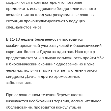
сохраняются в компьютере, что позволяет
сохраняются в компьютере, что позволяет
продолжить исследование без дополнительного
продолжить исследование без дополнительного
воздействия на плод ультразвуком, а в сложных
воздействия на плод ультразвуком, а в сложных
ситуация проконсультироваться у ведущих
ситуация проконсультироваться у ведущих
специалистов мира.
специалистов мира.
В 11-13 недель беременности проводится
В 11-13 недель беременности проводится
комбинированный ультразвуковой и биохимический
комбинированный ультразвуковой и биохимический
скрининг болезни Дауна за один час. Наш центр
скрининг болезни Дауна за один час. Наш центр
предоставляет уникальную возможность пройти УЗИ
предоставляет уникальную возможность пройти УЗИ
и биохимический скрининг одновременно и уже
и биохимический скрининг одновременно и уже
через час получить полный ответ о степени риска
через час получить полный ответ о степени риска
синдрома Дауна и других хромосомных
синдрома Дауна и других хромосомных
заболеваниях.
заболеваниях.
При осложненном течении беременности
При осложненном течении беременности
назначается необходимая терапия, дополнительное
назначается необходимая терапия, дополнительное
обследование, проводятся консультации
обследование, проводятся консультации