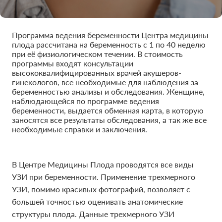
Программа ведения беременности Центра медицины
плода рассчитана на беременность с 1 по 40 неделю
при её физиологическом течении. В стоимость
программы входят консультации
высококвалифицированных врачей акушеров-
гинекологов, все необходимые для наблюдения за
беременностью анализы и обследования. Женщине,
наблюдающейся по программе ведения
беременности, выдается обменная карта, в которую
заносятся все результаты обследования, а так же все
необходимые справки и заключения.
В Центре Медицины Плода проводятся все виды
В Центре Медицины Плода проводятся все виды
УЗИ при беременности. Применение трехмерного
УЗИ при беременности. Применение трехмерного
УЗИ, помимо красивых фотографий, позволяет с
УЗИ, помимо красивых фотографий, позволяет с
большей точностью оценивать анатомические
большей точностью оценивать анатомические
структуры плода. Данные трехмерного УЗИ
структуры плода. Данные трехмерного УЗИ