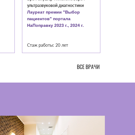
ультразвуковой диагностики
ультразвук
врач-эндо
Лауреат премии "Выбор
пациентов" портала
Лауреат 
НаПоправку 2023 г., 2024 г.
пациентов
НаПоправку
Стаж работы: 20 лет
Стаж работ
ВСЕ ВРАЧИ