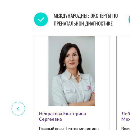
МЕЖДУНАРОДНЫЕ ЭКСПЕРТЫ ПО
ПРЕНАТАЛЬНОЙ ДИАГНОСТИКЕ
ович
Некрасова Екатерина
Леб
Сергеевна
Мих
иагностики,
Главный врач Центра медицины
Врач
, высшая