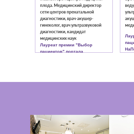
плода. Медицинский директор
веду
уковой
сети центров пренатальной
ульт
диагностики, врач-акушер-
акуш
бор
гинеколог, врач ультразвуковой
меди
диагностики, кандидат
024 г.
Лау
медицинских наук
пац
Лауреат премии "Выбор
НаПо
пациентов" портала
НаПоправку 2023 г., 2024 г.
Стаж
Стаж работы: 26 лет