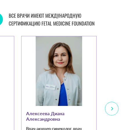
ВСЕ ВРАЧИ ИМЕЮТ МЕЖДУНАРОДНУЮ
СЕРТИФИКАЦИЮ FETAL MEDICINE FOUNDATION
Алексеева Диана
Юнусова 
Александровна
Кинжебе
Врач-акушер-гинеколог, врач
Врач-акуше