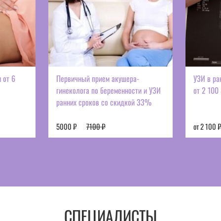
 от 6
Первичный прием акушера-
УЗИ в ра
гинеколога по беременности и УЗИ
от 2 100
ранних сроков со скидкой 33%
5000 ₽
7100 ₽
от 2 100 
СПЕЦИАЛИСТЫ