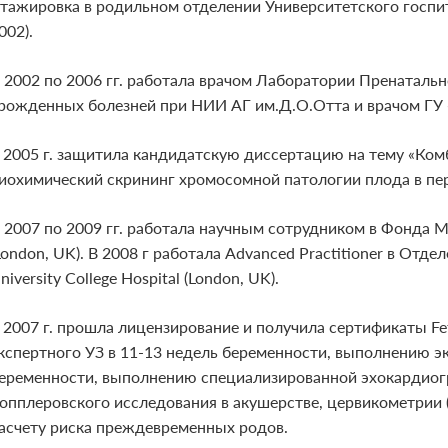
тажировка в родильном отделении Университетского госпит
002).
 2002 по 2006 гг. работала врачом Лаборатории Пренаталь
рожденных болезней при НИИ АГ им.Д.О.Отта и врачом ГУ 
 2005 г. защитила кандидатскую диссертацию на тему «Ком
иохимический скрининг хромосомной патологии плода в пе
 2007 по 2009 гг. работала научным сотрудником в Фонда Ме
London, UK). В 2008 г работала Advanced Practitioner в Отд
niversity College Hospital (London, UK).
 2007 г. прошла лицензирование и получила сертификаты Fe
кспертного УЗ в 11-13 недель беременности, выполнению эк
еременности, выполнению специализированной эхокардио
опплеровского исследования в акушерстве, цервикометрии 
асчету риска преждевременных родов.