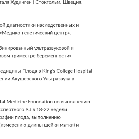
аля Худинген ( Стокгольм, Швеция,
ной диагностики наследственных и
«Медико-генетический центр».
бинированный ультразвуковой и
рвом триместре беременности».
дицины Плода в King’s College Hospital
елении Акушерского Ультразвука в
tal Medicine Foundation по выполнению
спертного УЗ в 18-22 недели
графии плода, выполнению
(измерению длины шейки матки) и