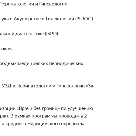
Перинатологии и Гинекологии.
ка в Акушерстве и Гинекологии (ISUOG).
ьной диагностике (ISPD).
ика».
ародных медицинских периодических
й УЗД в Перинатологии и Гинекологии «За
зации «Врачи без границ» по улучшению
ан. В рамках программы проводила 2-
й и среднего медицинского персонала