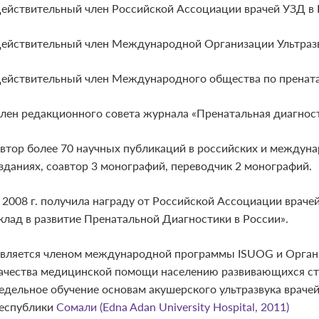
ействительный член Российской Ассоциации врачей УЗД в 
ействительный член Международной Организации Ультразву
ействительный член Международного общества по пренатал
лен редакционного совета журнала «Пренатальная диагност
втор более 70 научных публикаций в российских и междун
зданиях, соавтор 3 монографий, переводчик 2 монографий.
 2008 г. получила награду от Российской Ассоциации враче
клад в развитие Пренатальной Диагностики в России».
вляется членом международной программы ISUOG и Органи
ачества медицинской помощи населению развивающихся стр
едельное обучение основам акушерского ультразвука враче
еспублики
Сомали (Edna Adan University Hospital, 2011)