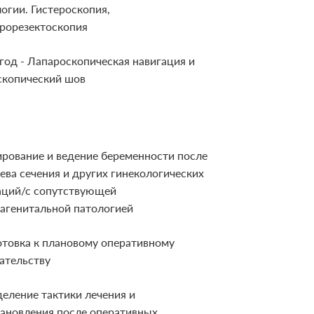
огии. Гистероскопия,
ерорезектоскопия
год - Лапароскопическая навигация и
скопический шов
ирование и ведение беременности после
ева сечения и других гинекологических
аций/с сопутствующей
рагенитальной патологией
отовка к плановому оперативному
ательству
еление тактики лечения и
тановления после оперативных