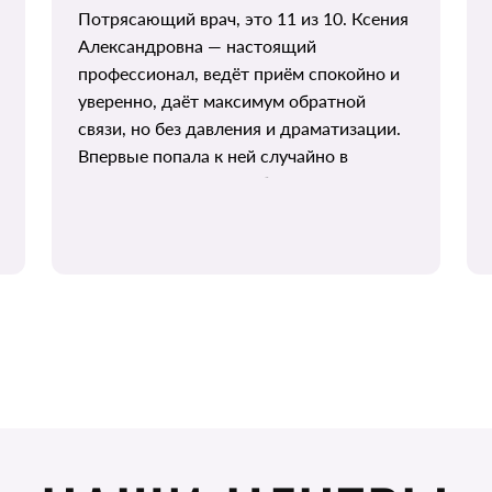
Потрясающий врач, это 11 из 10. Ксения
Александровна — настоящий
профессионал, ведёт приём спокойно и
уверенно, даёт максимум обратной
связи, но без давления и драматизации.
Впервые попала к ней случайно в
стационаре, теперь наблюдаюсь только
у неё. Ощущение, что с ней всё под
контролем и любые проблемы решаемы.