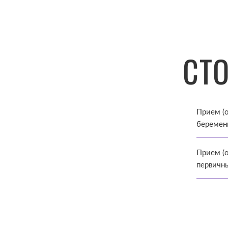
СТ
Прием (о
беремен
Прием (о
первичн