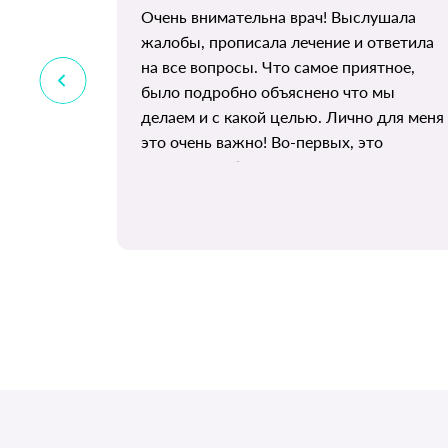
,
Очень внимательна врач! Выслушала
жалобы, прописала лечение и ответила
на все вопросы. Что самое приятное,
было подробно объяснено что мы
делаем и с какой целью. Лично для меня
это очень важно! Во-первых, это
помогает соблюдать все назначенные
рекомендации, во-вторых, дает
понимание, что с твоим здоровьем
происходит и когда нужно
насторожиться. О эффективности
лечения будем судить уже по
результатам :)