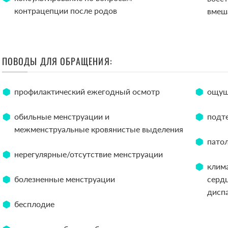
контрацепции после родов
вмеша
ПОВОДЫ ДЛЯ ОБРАЩЕНИЯ:
профилактический ежегодный осмотр
ощущ
обильные менструации и
подт
межменструальные кровянистые выделения
патол
нерегулярные/отсутствие менструации
клим
болезненные менструации
серд
диспа
бесплодие