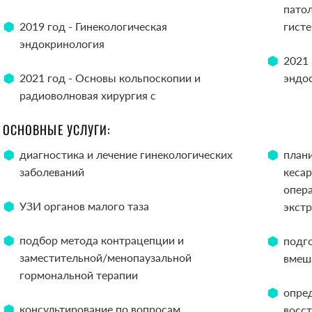
патол
2019 год - Гинекологическая
гист
эндокринология
2021 
2021 год - Основы кольпоскопии и
эндо
радиоволновая хирургия с
ОСНОВНЫЕ УСЛУГИ:
диагностика и лечение гинекологических
план
заболеваний
кесар
опер
УЗИ органов малого таза
экст
подбор метода контрацепции и
подг
заместительной/менопаузальной
вмеш
гормональной терапии
опред
консультирование по вопросам
восс