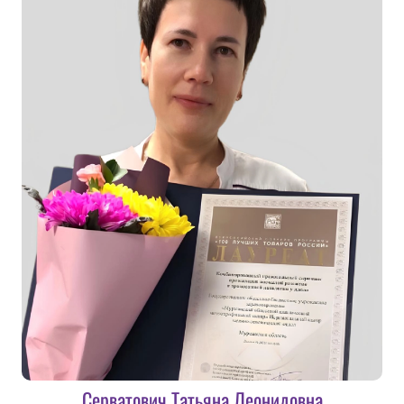
Серватович Татьяна Леонидовна