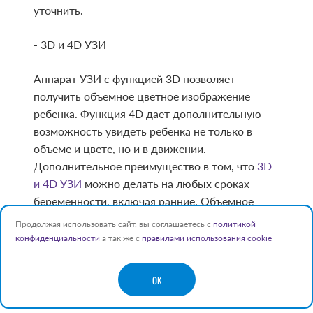
уточнить.
- 3D и 4D УЗИ
Аппарат УЗИ с функцией 3D позволяет
получить объемное цветное изображение
ребенка. Функция 4D дает дополнительную
возможность увидеть ребенка не только в
объеме и цвете, но и в движении.
Дополнительное преимущество в том, что
3D
и 4D УЗИ
можно делать на любых сроках
беременности, включая ранние. Объемное
изображение повышает информативность
Продолжая использовать сайт, вы соглашаетесь с
политикой
исследования. Но многие будущие мамы
конфиденциальности
а так же с
правилами использования cookie
приходят на УЗИ в 3 D или 4 D просто чтобы
получить на память первую видеозапись с
OK
изображением своего ребенка.