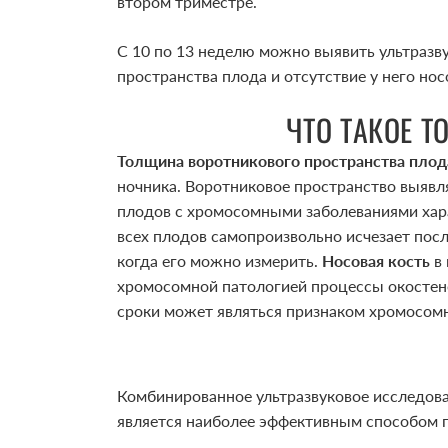
втором триместре.
С 10 по 13 неделю можно выявить ультразв
пространства плода и отсутствие у него нос
ЧТО ТАКОЕ 
Толщина воротнико­вого пространства плод
ночника. Воротнико­вое пространство вы­явля
плодов с хромосомными заболеваниями хара
всех плодов самопроизвольно исчезает посл
когда его можно измерить.
Носовая кость
в 
хромосомной патологией процессы окостене
сроки может являться признаком хромосомн
Комбинированное ультразву­ковое исследова
является наиболее эффективным способом 