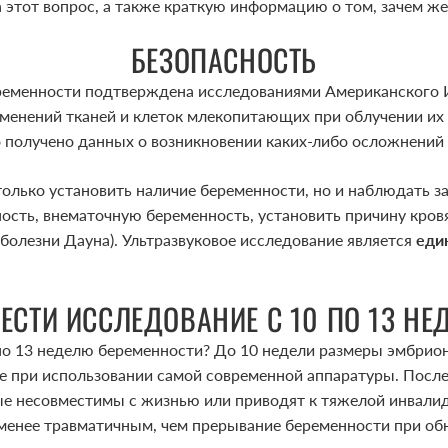
на этот вопрос, а также краткую информацию о том, зачем ж
БЕЗОПАСНОСТЬ
еременности подтверждена исследованиями Американского И
зменений тканей и клеток млекопитающих при облучении их 
о получено данных о возникновении каких-либо осложнений
только установить наличие беременности, но и наблюдать з
сть, внематочную беременность, установить причину кров
болезни Дауна). Ультразвуковое исследование является
еди
ЕСТИ ИССЛЕДОВАНИЕ С 10 ПО 13 НЕ
по 13 неделю беременности? До 10 недели размеры эмбрион
е при использовании самой современной аппаратуры. После
ые несовместимы с жизнью или приводят к тяжелой инвали
, менее травматичным, чем прерывание беременности при об