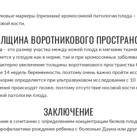
уковые маркеры (признаки) хромосомной патологии плода 
овой кости.
ТОЛЩИНА ВОРОТНИКО­ВОГО ПРОСТРАН
а
– это размер участка между кожей плода и мягкими тка­
ется у плодов как в норме, так и при хромосомных заболе­ва
ктерно увеличение толщины воротникового пространства б
е 14 недель беременности, поэтому очень важно пройти ис
норме оп­ределяется при ультразву­ковом исследова­нии с 1
ния происходят позже, поэтому отсутствие носовой кости 
ой патологии плода.
ЗАКЛЮЧЕНИЕ
ние в сочетании с определением концентрации белков плод
профилактики рождения ребенка с болезнью Дауна или др