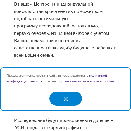
В нашем Центре на индивидуальной
консультации врач-генетик поможет вам
подобрать оптимальную
программу исследований, основанную, в
первую очередь, на Вашем выборе с учетом
Ваших пожеланий и осознания
ответственности за судьбу будущего ребенка и
всей Вашей семьи.
Правильно выполненная программа
Продолжая использовать сайт, вы соглашаетесь с
политикой
пренатальных исследований позволяет уже в
конфиденциальности
а так же с
правилами использования cookie
12 недель значительно
снизить и исключить десятки и сотни
нарушений развития и тяжелых болезней
OK
будущего ребенка.
Исследования будут продолжены и дальше –
УЗИ плода, эхокардиография его